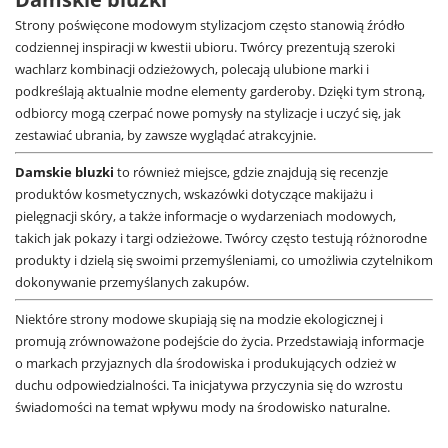
Strony poświęcone modowym stylizacjom często stanowią źródło
codziennej inspiracji w kwestii ubioru. Twórcy prezentują szeroki
wachlarz kombinacji odzieżowych, polecają ulubione marki i
podkreślają aktualnie modne elementy garderoby. Dzięki tym stroną,
odbiorcy mogą czerpać nowe pomysły na stylizacje i uczyć się, jak
zestawiać ubrania, by zawsze wyglądać atrakcyjnie.
Damskie bluzki
to również miejsce, gdzie znajdują się recenzje
produktów kosmetycznych, wskazówki dotyczące makijażu i
pielęgnacji skóry, a także informacje o wydarzeniach modowych,
takich jak pokazy i targi odzieżowe. Twórcy często testują różnorodne
produkty i dzielą się swoimi przemyśleniami, co umożliwia czytelnikom
dokonywanie przemyślanych zakupów.
Niektóre strony modowe skupiają się na modzie ekologicznej i
promują zrównoważone podejście do życia. Przedstawiają informacje
o markach przyjaznych dla środowiska i produkujących odzież w
duchu odpowiedzialności. Ta inicjatywa przyczynia się do wzrostu
świadomości na temat wpływu mody na środowisko naturalne.