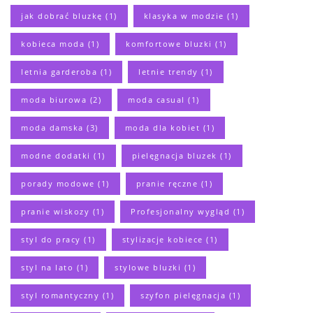
jak dobrać bluzkę
(1)
klasyka w modzie
(1)
kobieca moda
(1)
komfortowe bluzki
(1)
letnia garderoba
(1)
letnie trendy
(1)
moda biurowa
(2)
moda casual
(1)
moda damska
(3)
moda dla kobiet
(1)
modne dodatki
(1)
pielęgnacja bluzek
(1)
porady modowe
(1)
pranie ręczne
(1)
pranie wiskozy
(1)
Profesjonalny wygląd
(1)
styl do pracy
(1)
stylizacje kobiece
(1)
styl na lato
(1)
stylowe bluzki
(1)
styl romantyczny
(1)
szyfon pielęgnacja
(1)