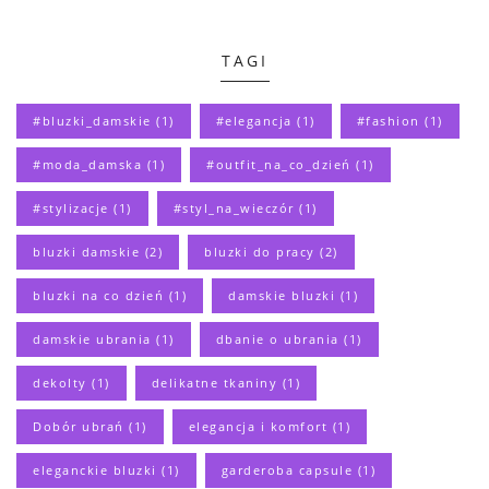
TAGI
#bluzki_damskie
(1)
#elegancja
(1)
#fashion
(1)
#moda_damska
(1)
#outfit_na_co_dzień
(1)
#stylizacje
(1)
#styl_na_wieczór
(1)
bluzki damskie
(2)
bluzki do pracy
(2)
bluzki na co dzień
(1)
damskie bluzki
(1)
damskie ubrania
(1)
dbanie o ubrania
(1)
dekolty
(1)
delikatne tkaniny
(1)
Dobór ubrań
(1)
elegancja i komfort
(1)
eleganckie bluzki
(1)
garderoba capsule
(1)