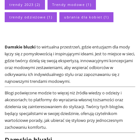
trendy 2023
(2)
Trendy modowe
(1)
trendy odzieżowe
(1)
ubrania dla kobiet
(1)
Damskie bluzki
to wirtualna przestrzeń, gdzie entuzjazm dla mody
łączy się z pomysłowością i inspirującymi ideami. Jest to miejsce w sieci,
gdzie twórcy dzielą się swoją ekspertyzą, innowacyjnymi koncepcjami
oraz modowymi zestawieniami, aby wspierać odbiorców w
odkrywaniu ich indywidualnego stylu oraz zapoznawaniu się z
najnowszymi trendami modowymi.
Blogi poświęcone modzie to więcej niż źródła wiedzy o odzieży i
akcesoriach; to platformy do wyrażania własnej tożsamości oraz
dzielenia się zainteresowaniem do stylizacji. Twórcy tych blogów,
będący specjalistami w swojej dziedzinie, oferują czytelnikom
wartościowe porady, jak ubierać się stylowo przy jednoczesnym
zachowaniu komfortu.
Damskie bluzki