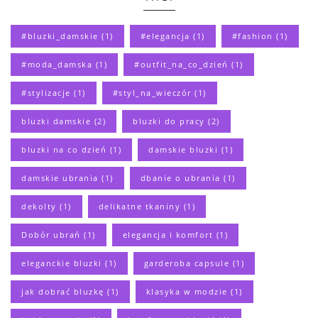
#bluzki_damskie
(1)
#elegancja
(1)
#fashion
(1)
#moda_damska
(1)
#outfit_na_co_dzień
(1)
#stylizacje
(1)
#styl_na_wieczór
(1)
bluzki damskie
(2)
bluzki do pracy
(2)
bluzki na co dzień
(1)
damskie bluzki
(1)
damskie ubrania
(1)
dbanie o ubrania
(1)
dekolty
(1)
delikatne tkaniny
(1)
Dobór ubrań
(1)
elegancja i komfort
(1)
eleganckie bluzki
(1)
garderoba capsule
(1)
jak dobrać bluzkę
(1)
klasyka w modzie
(1)