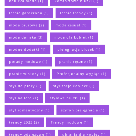
kobieca moda
(1)
komfortowe bluzki
(1)
letnia garderoba
(1)
letnie trendy
(1)
moda biurowa
(2)
moda casual
(1)
moda damska
(3)
moda dla kobiet
(1)
modne dodatki
(1)
pielęgnacja bluzek
(1)
porady modowe
(1)
pranie ręczne
(1)
pranie wiskozy
(1)
Profesjonalny wygląd
(1)
styl do pracy
(1)
stylizacje kobiece
(1)
styl na lato
(1)
stylowe bluzki
(1)
styl romantyczny
(1)
szyfon pielęgnacja
(1)
trendy 2023
(2)
Trendy modowe
(1)
trendy odzieżowe
(1)
ubrania dla kobiet
(1)