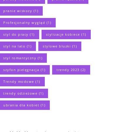
pranie wiskozy
(1)
Profesjonalny wygląd
(1)
styl do pracy
(1)
stylizacje kobiece
(1)
styl na lato
(1)
stylowe bluzki
(1)
styl romantyczny
(1)
szyfon pielęgnacja
(1)
trendy 2023
(2)
Trendy modowe
(1)
trendy odzieżowe
(1)
ubrania dla kobiet
(1)