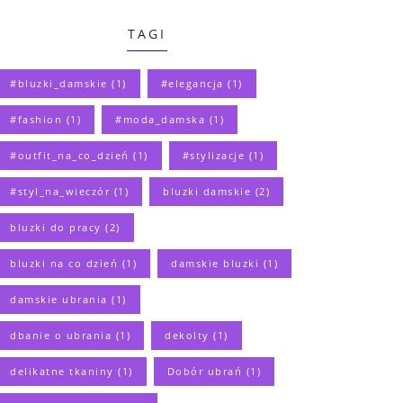
TAGI
#bluzki_damskie
(1)
#elegancja
(1)
#fashion
(1)
#moda_damska
(1)
#outfit_na_co_dzień
(1)
#stylizacje
(1)
#styl_na_wieczór
(1)
bluzki damskie
(2)
bluzki do pracy
(2)
bluzki na co dzień
(1)
damskie bluzki
(1)
damskie ubrania
(1)
dbanie o ubrania
(1)
dekolty
(1)
delikatne tkaniny
(1)
Dobór ubrań
(1)