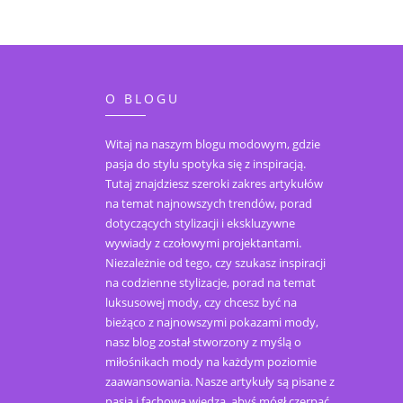
O BLOGU
Witaj na naszym blogu modowym, gdzie
pasja do stylu spotyka się z inspiracją.
Tutaj znajdziesz szeroki zakres artykułów
na temat najnowszych trendów, porad
dotyczących stylizacji i ekskluzywne
wywiady z czołowymi projektantami.
Niezależnie od tego, czy szukasz inspiracji
na codzienne stylizacje, porad na temat
luksusowej mody, czy chcesz być na
bieżąco z najnowszymi pokazami mody,
nasz blog został stworzony z myślą o
miłośnikach mody na każdym poziomie
zaawansowania. Nasze artykuły są pisane z
pasją i fachową wiedzą, abyś mógł czerpać