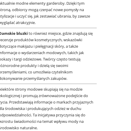
aktualnie modne elementy garderoby. Dzięki tym
stroną, odbiorcy mogą czerpać nowe pomysły na
stylizacje i uczyć się, jak zestawiać ubrania, by zawsze
wyglądać atrakcyjnie.
Damskie bluzki
to również miejsce, gdzie znajdują się
recenzje produktów kosmetycznych, wskazówki
dotyczące makijażu i pielęgnacji skóry, a także
informacje o wydarzeniach modowych, takich jak
pokazy i targi odzieżowe. Twórcy często testują
różnorodne produkty i dzielą się swoimi
przemyśleniami, co umożliwia czytelnikom
dokonywanie przemyślanych zakupów.
Niektóre strony modowe skupiają się na modzie
ekologicznej i promują zrównoważone podejście do
życia. Przedstawiają informacje o markach przyjaznych
dla środowiska i produkujących odzież w duchu
odpowiedzialności. Ta inicjatywa przyczynia się do
wzrostu świadomości na temat wpływu mody na
środowisko naturalne.