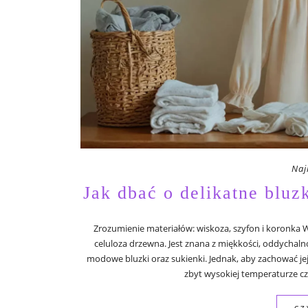
Naj
Jak dbać o delikatne bluz
Zrozumienie materiałów: wiskoza, szyfon i koronka 
celuloza drzewna. Jest znana z miękkości, oddychal
modowe bluzki oraz sukienki. Jednak, aby zachować jej
zbyt wysokiej temperaturze c
CZ