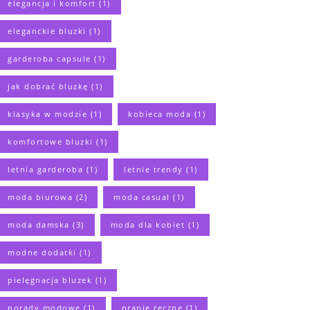
elegancja i komfort
(1)
eleganckie bluzki
(1)
garderoba capsule
(1)
jak dobrać bluzkę
(1)
klasyka w modzie
(1)
kobieca moda
(1)
komfortowe bluzki
(1)
letnia garderoba
(1)
letnie trendy
(1)
moda biurowa
(2)
moda casual
(1)
moda damska
(3)
moda dla kobiet
(1)
modne dodatki
(1)
pielęgnacja bluzek
(1)
porady modowe
(1)
pranie ręczne
(1)