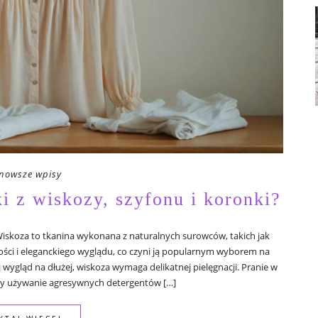
nowsze wpisy
ki z wiskozy, szyfonu i koronki?
Wiskoza to tkanina wykonana z naturalnych surowców, takich jak
ności i eleganckiego wyglądu, co czyni ją popularnym wyborem na
 wygląd na dłużej, wiskoza wymaga delikatnej pielęgnacji. Pranie w
zy używanie agresywnych detergentów […]
YTAJ WIĘCEJ