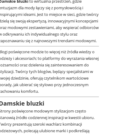
Damskie bluzki
to wirtualna przestrzeń, gdzie
entuzjazm dla mody łączy się z pomysłowością i
inspirującymi ideami. Jest to miejsce w sieci, gdzie twórcy
dzielą się swoją ekspertyzą, innowacyjnymi koncepcjami
oraz modowymi zestawieniami, aby wspierać odbiorców
w odkrywaniu ich indywidualnego stylu oraz
zapoznawaniu się z najnowszymi trendami modowymi.
Blogi poświęcone modzie to więcej niż źródła wiedzy o
odzieży i akcesoriach; to platformy do wyrażania własnej
tożsamości oraz dzielenia się zainteresowaniem do
stylizacji. Twórcy tych blogów, będący specjalistami w
swojej dziedzinie, oferują czytelnikom wartościowe
porady, jak ubierać się stylowo przy jednoczesnym
zachowaniu komfortu.
Damskie bluzki
Strony poświęcone modowym stylizacjom często
stanowią źródło codziennej inspiracji w kwestii ubioru.
Twórcy prezentują szeroki wachlarz kombinacji
odzieżowych, polecają ulubione marki i podkreślają