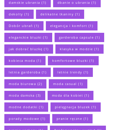
damskie ubrania
(1)
dbanie o ubrania
(1)
dekolty
(1)
delikatne tkaniny
(1)
Dobór ubrań
(1)
elegancja i komfort
(1)
eleganckie bluzki
(1)
garderoba capsule
(1)
jak dobrać bluzkę
(1)
klasyka w modzie
(1)
kobieca moda
(1)
komfortowe bluzki
(1)
letnia garderoba
(1)
letnie trendy
(1)
moda biurowa
(2)
moda casual
(1)
moda damska
(3)
moda dla kobiet
(1)
modne dodatki
(1)
pielęgnacja bluzek
(1)
porady modowe
(1)
pranie ręczne
(1)