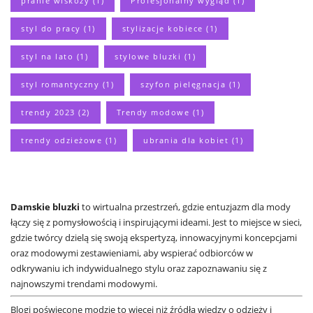
pranie wiskozy
(1)
Profesjonalny wygląd
(1)
styl do pracy
(1)
stylizacje kobiece
(1)
styl na lato
(1)
stylowe bluzki
(1)
styl romantyczny
(1)
szyfon pielęgnacja
(1)
trendy 2023
(2)
Trendy modowe
(1)
trendy odzieżowe
(1)
ubrania dla kobiet
(1)
Damskie bluzki
to wirtualna przestrzeń, gdzie entuzjazm dla mody
łączy się z pomysłowością i inspirującymi ideami. Jest to miejsce w sieci,
gdzie twórcy dzielą się swoją ekspertyzą, innowacyjnymi koncepcjami
oraz modowymi zestawieniami, aby wspierać odbiorców w
odkrywaniu ich indywidualnego stylu oraz zapoznawaniu się z
najnowszymi trendami modowymi.
Blogi poświęcone modzie to więcej niż źródła wiedzy o odzieży i