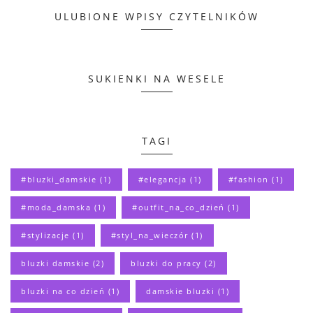
ULUBIONE WPISY CZYTELNIKÓW
SUKIENKI NA WESELE
TAGI
#bluzki_damskie
(1)
#elegancja
(1)
#fashion
(1)
#moda_damska
(1)
#outfit_na_co_dzień
(1)
#stylizacje
(1)
#styl_na_wieczór
(1)
bluzki damskie
(2)
bluzki do pracy
(2)
bluzki na co dzień
(1)
damskie bluzki
(1)