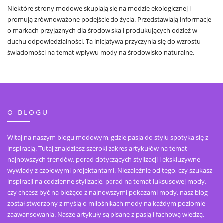
Niektóre strony modowe skupiają się na modzie ekologicznej i
promują zrównoważone podejście do życia. Przedstawiają informacje
o markach przyjaznych dla środowiska i produkujących odzież w
duchu odpowiedzialności. Ta inicjatywa przyczynia się do wzrostu
świadomości na temat wpływu mody na środowisko naturalne.
O BLOGU
Witaj na naszym blogu modowym, gdzie pasja do stylu spotyka się z
inspiracją. Tutaj znajdziesz szeroki zakres artykułów na temat
najnowszych trendów, porad dotyczących stylizacji i ekskluzywne
wywiady z czołowymi projektantami. Niezależnie od tego, czy szukasz
inspiracji na codzienne stylizacje, porad na temat luksusowej mody,
czy chcesz być na bieżąco z najnowszymi pokazami mody, nasz blog
został stworzony z myślą o miłośnikach mody na każdym poziomie
zaawansowania. Nasze artykuły są pisane z pasją i fachową wiedzą,