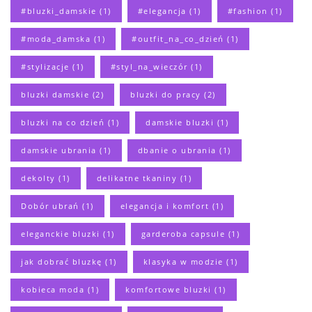
#bluzki_damskie
(1)
#elegancja
(1)
#fashion
(1)
#moda_damska
(1)
#outfit_na_co_dzień
(1)
#stylizacje
(1)
#styl_na_wieczór
(1)
bluzki damskie
(2)
bluzki do pracy
(2)
bluzki na co dzień
(1)
damskie bluzki
(1)
damskie ubrania
(1)
dbanie o ubrania
(1)
dekolty
(1)
delikatne tkaniny
(1)
Dobór ubrań
(1)
elegancja i komfort
(1)
eleganckie bluzki
(1)
garderoba capsule
(1)
jak dobrać bluzkę
(1)
klasyka w modzie
(1)
kobieca moda
(1)
komfortowe bluzki
(1)