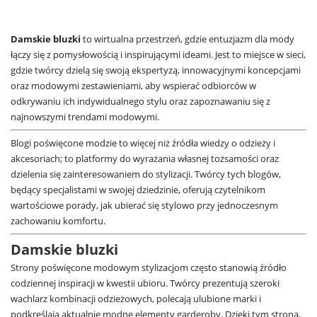
Damskie bluzki
to wirtualna przestrzeń, gdzie entuzjazm dla mody
łączy się z pomysłowością i inspirującymi ideami. Jest to miejsce w sieci,
gdzie twórcy dzielą się swoją ekspertyzą, innowacyjnymi koncepcjami
oraz modowymi zestawieniami, aby wspierać odbiorców w
odkrywaniu ich indywidualnego stylu oraz zapoznawaniu się z
najnowszymi trendami modowymi.
Blogi poświęcone modzie to więcej niż źródła wiedzy o odzieży i
akcesoriach; to platformy do wyrażania własnej tożsamości oraz
dzielenia się zainteresowaniem do stylizacji. Twórcy tych blogów,
będący specjalistami w swojej dziedzinie, oferują czytelnikom
wartościowe porady, jak ubierać się stylowo przy jednoczesnym
zachowaniu komfortu.
Damskie bluzki
Strony poświęcone modowym stylizacjom często stanowią źródło
codziennej inspiracji w kwestii ubioru. Twórcy prezentują szeroki
wachlarz kombinacji odzieżowych, polecają ulubione marki i
podkreślają aktualnie modne elementy garderoby. Dzięki tym stroną,