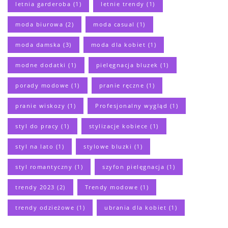
letnia garderoba
(1)
letnie trendy
(1)
moda biurowa
(2)
moda casual
(1)
moda damska
(3)
moda dla kobiet
(1)
modne dodatki
(1)
pielęgnacja bluzek
(1)
porady modowe
(1)
pranie ręczne
(1)
pranie wiskozy
(1)
Profesjonalny wygląd
(1)
styl do pracy
(1)
stylizacje kobiece
(1)
styl na lato
(1)
stylowe bluzki
(1)
styl romantyczny
(1)
szyfon pielęgnacja
(1)
trendy 2023
(2)
Trendy modowe
(1)
trendy odzieżowe
(1)
ubrania dla kobiet
(1)