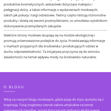
produktów kosmetycznych, wskazówki dotyczące makijażu i
pielęgnacji skóry, a także informacje o wydarzeniach modowych,
takich jak pokazy i targi odzieżowe. Twórcy często testują różnorodne
produkty i dzielą się swoimi przemyśleniami, co umożliwia czytelnikom
dokonywanie przemyślanych zakupów.
Niektóre strony modowe skupiają się na modzie ekologicznej i
promują zrównoważone podejście do życia. Przedstawiają informacje
o markach przyjaznych dla środowiska i produkujących odzież w
duchu odpowiedzialności. Ta inicjatywa przyczynia się do wzrostu
świadomości na temat wpływu mody na środowisko naturalne.
O BLOGU
Witaj na naszym blogu modowym, gdzie pasja do stylu spotyka się z
inspiracją. Tutaj znajdziesz szeroki zakres artykułów na temat
najnowszych trendów, porad dotyczących stylizacji i ekskluzywne