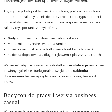
płaszczem, jeansową kurtką lub oversize’owym swetrem.
Aby stylizacja była praktyczna i komfortowa, postaw na sportowe
dodatki — sneakersy lub niskie botki, prostą torbę typu shopper i
minimalistyczną biżuterię. Taka kombinacja sprawdzi się na spacer,
zakupy czy spotkanie z przyjaciółmi.
Bodycon
z dzianiny + klasyczne białe sneakersy
Model midi + oversize sweter na ramiona
Sukienka mini + skórzane botki i mała torebka na łańcuszku
Sukienka dopasowana z długim rękawem + płaszcz typu trench
Ważne jest, aby nie przesadzać z dodatkami —
stylizacje
na co dzień
powinny być lekkie i funkcjonalne. Dzięki temu
sukienka
dopasowana
będzie wyglądać świeżo i nowocześnie, bez efektu
przesytu.
Bodycon do pracy i wersja business
casual
W biurze warto postawić na stonowane kolory i klasyczne fasony.