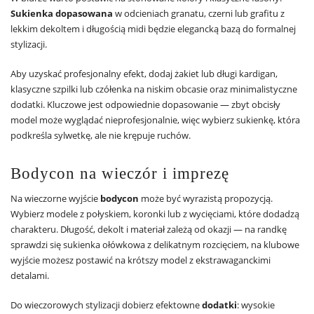
Sukienka dopasowana
w odcieniach granatu, czerni lub grafitu z
lekkim dekoltem i długością midi będzie elegancką bazą do formalnej
stylizacji.
Aby uzyskać profesjonalny efekt, dodaj żakiet lub długi kardigan,
klasyczne szpilki lub czółenka na niskim obcasie oraz minimalistyczne
dodatki. Kluczowe jest odpowiednie dopasowanie — zbyt obcisły
model może wyglądać nieprofesjonalnie, więc wybierz sukienkę, która
podkreśla sylwetkę, ale nie krępuje ruchów.
Bodycon na wieczór i imprezę
Na wieczorne wyjście
bodycon
może być wyrazistą propozycją.
Wybierz modele z połyskiem, koronki lub z wycięciami, które dodadzą
charakteru. Długość, dekolt i materiał zależą od okazji — na randkę
sprawdzi się sukienka ołówkowa z delikatnym rozcięciem, na klubowe
wyjście możesz postawić na krótszy model z ekstrawaganckimi
detalami.
Do wieczorowych stylizacji dobierz efektowne
dodatki
: wysokie