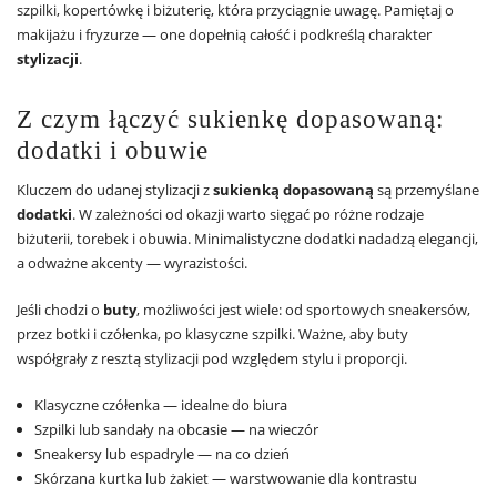
szpilki, kopertówkę i biżuterię, która przyciągnie uwagę. Pamiętaj o
makijażu i fryzurze — one dopełnią całość i podkreślą charakter
stylizacji
.
Z czym łączyć sukienkę dopasowaną:
dodatki i obuwie
Kluczem do udanej stylizacji z
sukienką dopasowaną
są przemyślane
dodatki
. W zależności od okazji warto sięgać po różne rodzaje
biżuterii, torebek i obuwia. Minimalistyczne dodatki nadadzą elegancji,
a odważne akcenty — wyrazistości.
Jeśli chodzi o
buty
, możliwości jest wiele: od sportowych sneakersów,
przez botki i czółenka, po klasyczne szpilki. Ważne, aby buty
współgrały z resztą stylizacji pod względem stylu i proporcji.
Klasyczne czółenka — idealne do biura
Szpilki lub sandały na obcasie — na wieczór
Sneakersy lub espadryle — na co dzień
Skórzana kurtka lub żakiet — warstwowanie dla kontrastu