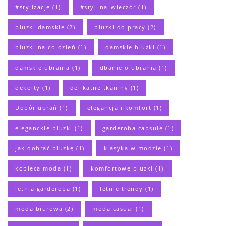
#stylizacje
(1)
#styl_na_wieczór
(1)
bluzki damskie
(2)
bluzki do pracy
(2)
bluzki na co dzień
(1)
damskie bluzki
(1)
damskie ubrania
(1)
dbanie o ubrania
(1)
dekolty
(1)
delikatne tkaniny
(1)
Dobór ubrań
(1)
elegancja i komfort
(1)
eleganckie bluzki
(1)
garderoba capsule
(1)
jak dobrać bluzkę
(1)
klasyka w modzie
(1)
kobieca moda
(1)
komfortowe bluzki
(1)
letnia garderoba
(1)
letnie trendy
(1)
moda biurowa
(2)
moda casual
(1)