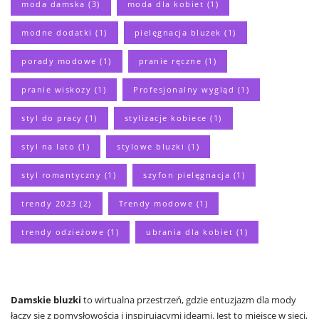
moda damska
(3)
moda dla kobiet
(1)
modne dodatki
(1)
pielęgnacja bluzek
(1)
porady modowe
(1)
pranie ręczne
(1)
pranie wiskozy
(1)
Profesjonalny wygląd
(1)
styl do pracy
(1)
stylizacje kobiece
(1)
styl na lato
(1)
stylowe bluzki
(1)
styl romantyczny
(1)
szyfon pielęgnacja
(1)
trendy 2023
(2)
Trendy modowe
(1)
trendy odzieżowe
(1)
ubrania dla kobiet
(1)
Damskie bluzki
to wirtualna przestrzeń, gdzie entuzjazm dla mody
łączy się z pomysłowością i inspirującymi ideami. Jest to miejsce w sieci,