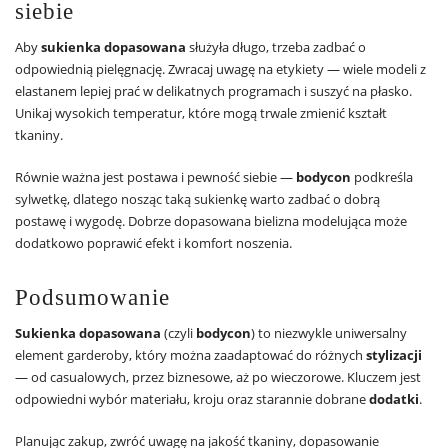
siebie
Aby
sukienka dopasowana
służyła długo, trzeba zadbać o
odpowiednią pielęgnację. Zwracaj uwagę na etykiety — wiele modeli z
elastanem lepiej prać w delikatnych programach i suszyć na płasko.
Unikaj wysokich temperatur, które mogą trwale zmienić kształt
tkaniny.
Równie ważna jest postawa i pewność siebie —
bodycon
podkreśla
sylwetkę, dlatego nosząc taką sukienkę warto zadbać o dobrą
postawę i wygodę. Dobrze dopasowana bielizna modelująca może
dodatkowo poprawić efekt i komfort noszenia.
Podsumowanie
Sukienka dopasowana
(czyli
bodycon
) to niezwykle uniwersalny
element garderoby, który można zaadaptować do różnych
stylizacji
— od casualowych, przez biznesowe, aż po wieczorowe. Kluczem jest
odpowiedni wybór materiału, kroju oraz starannie dobrane
dodatki
.
Planując zakup, zwróć uwagę na jakość tkaniny, dopasowanie