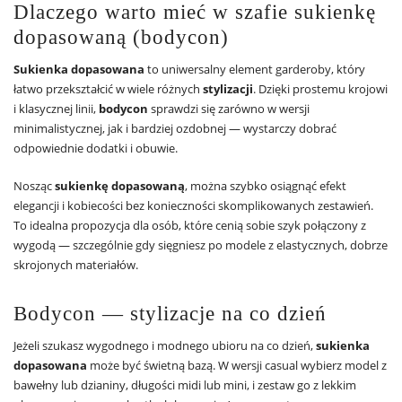
Dlaczego warto mieć w szafie sukienkę
dopasowaną (bodycon)
Sukienka dopasowana
to uniwersalny element garderoby, który
łatwo przekształcić w wiele różnych
stylizacji
. Dzięki prostemu krojowi
i klasycznej linii,
bodycon
sprawdzi się zarówno w wersji
minimalistycznej, jak i bardziej ozdobnej — wystarczy dobrać
odpowiednie dodatki i obuwie.
Nosząc
sukienkę dopasowaną
, można szybko osiągnąć efekt
elegancji i kobiecości bez konieczności skomplikowanych zestawień.
To idealna propozycja dla osób, które cenią sobie szyk połączony z
wygodą — szczególnie gdy sięgniesz po modele z elastycznych, dobrze
skrojonych materiałów.
Bodycon — stylizacje na co dzień
Jeżeli szukasz wygodnego i modnego ubioru na co dzień,
sukienka
dopasowana
może być świetną bazą. W wersji casual wybierz model z
bawełny lub dzianiny, długości midi lub mini, i zestaw go z lekkim