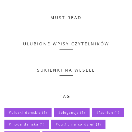
MUST READ
ULUBIONE WPISY CZYTELNIKÓW
SUKIENKI NA WESELE
TAGI
#bluzki_damskie
(1)
#elegancja
(1)
#fashion
(1)
#moda_damska
(1)
#outfit_na_co_dzień
(1)